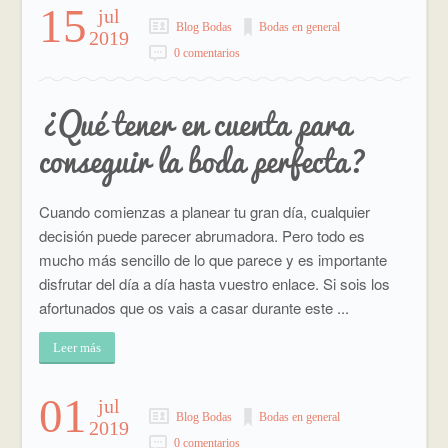
15
jul
Blog Bodas
Bodas en general
2019
0 comentarios
¿Qué tener en cuenta para
conseguir la boda perfecta?
Cuando comienzas a planear tu gran día, cualquier
decisión puede parecer abrumadora. Pero todo es
mucho más sencillo de lo que parece y es importante
disfrutar del día a día hasta vuestro enlace. Si sois los
afortunados que os vais a casar durante este ...
Leer más
01
jul
Blog Bodas
Bodas en general
2019
0 comentarios