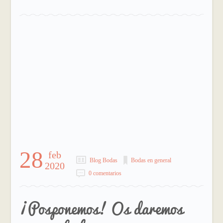
28
feb
Blog Bodas
Bodas en general
2020
0 comentarios
¡Posponemos! Os daremos